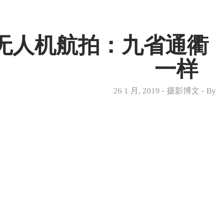
无人机航拍：九省通衢
一样
26 1 月, 2019
-
摄影博文
- B