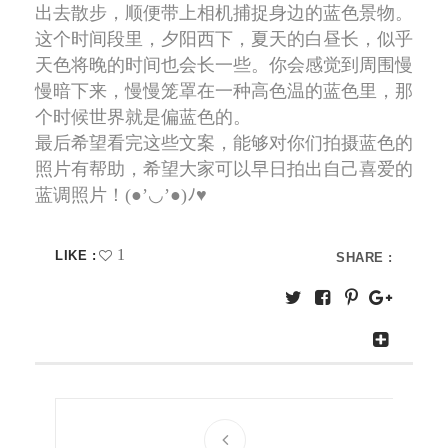
出去散步，顺便带上相机捕捉身边的蓝色景物。
这个时间段里，夕阳西下，夏天的白昼长，似乎
天色将晚的时间也会长一些。你会感觉到周围慢
慢暗下来，慢慢笼罩在一种高色温的蓝色里，那
个时候世界就是偏蓝色的。
最后希望看完这些文案，能够对你们拍摄蓝色的
照片有帮助，希望大家可以早日拍出自己喜爱的
蓝调照片！(●’◡’●)ﾉ♥
1
LIKE :
SHARE :