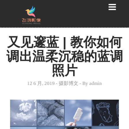
又见邃蓝 | 教你如何
调出温柔沉稳的蓝调
照片
12 6 月, 2019
-
摄影博文
- By
admin