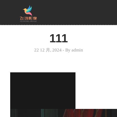
111
22 12 月, 2024
- By
admin